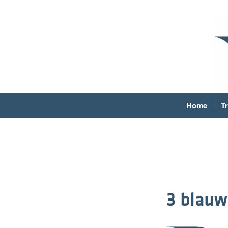
Home
T
3 blauw