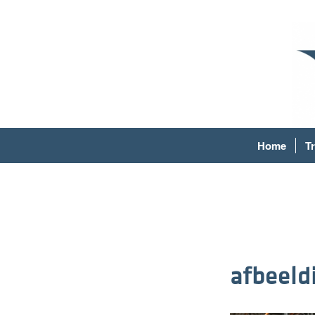
Home
T
afbeeld