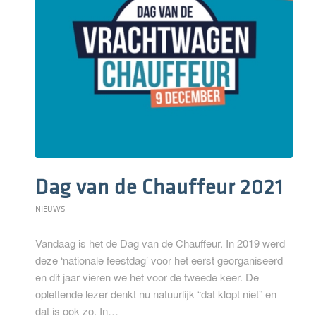
Dag van de Chauffeur 2021
NIEUWS
Vandaag is het de Dag van de Chauffeur. In 2019 werd
deze ‘nationale feestdag’ voor het eerst georganiseerd
en dit jaar vieren we het voor de tweede keer. De
oplettende lezer denkt nu natuurlijk “dat klopt niet” en
dat is ook zo. In…